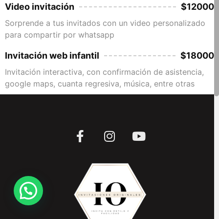
Video invitación
$12000
Sorprende a tus invitados con un video personalizado
para compartir por whatsapp
Invitación web infantil
$18000
Invitación interactiva, con confirmación de asistencia,
google maps, cuanta regresiva, música, entre otras